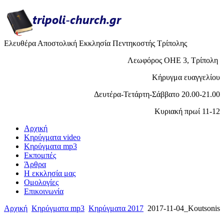
Ελευθέρα Αποστολική Εκκλησία Πεντηκοστής Τρίπολης
Λεωφόρος ΟΗΕ 3, Τρίπολη
Κήρυγμα ευαγγελίου
Δευτέρα-Τετάρτη-Σάββατο 20.00-21.00
Κυριακή πρωί 11-12
Αρχική
Κηρύγματα video
Κηρύγματα mp3
Εκπομπές
Άρθρα
H εκκλησία μας
Ομολογίες
Επικοινωνία
Αρχική
Κηρύγματα mp3
Κηρύγματα 2017
2017-11-04_Koutsonis