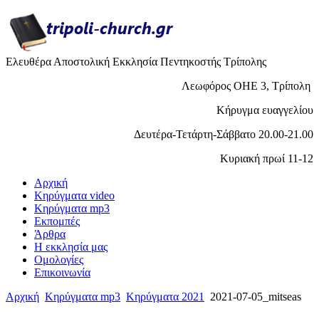
Ελευθέρα Αποστολική Εκκλησία Πεντηκοστής Τρίπολης
Λεωφόρος ΟΗΕ 3, Τρίπολη
Κήρυγμα ευαγγελίου
Δευτέρα-Τετάρτη-Σάββατο 20.00-21.00
Κυριακή πρωί 11-12
Αρχική
Κηρύγματα video
Κηρύγματα mp3
Εκπομπές
Άρθρα
H εκκλησία μας
Ομολογίες
Επικοινωνία
Αρχική
Κηρύγματα mp3
Κηρύγματα 2021
2021-07-05_mitseas