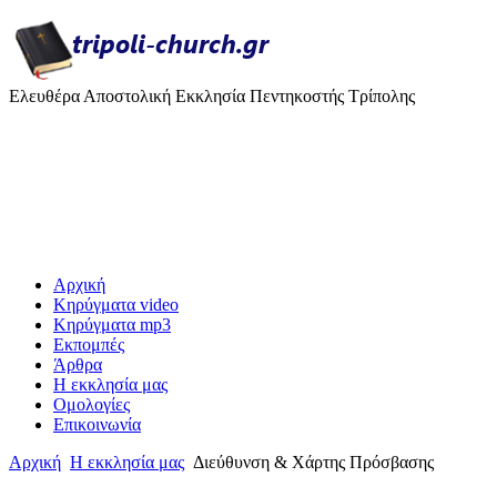
Ελευθέρα Αποστολική Εκκλησία Πεντηκοστής Τρίπολης
Αρχική
Κηρύγματα video
Κηρύγματα mp3
Εκπομπές
Άρθρα
H εκκλησία μας
Ομολογίες
Επικοινωνία
Αρχική
H εκκλησία μας
Διεύθυνση & Χάρτης Πρόσβασης