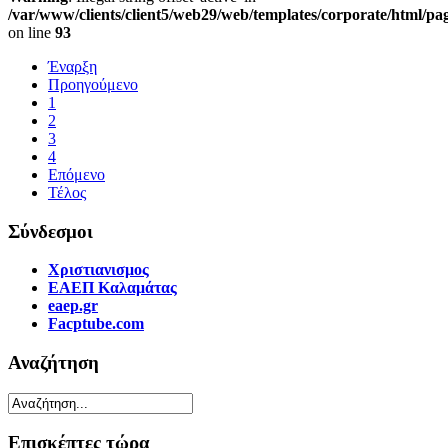
/var/www/clients/client5/web29/web/templates/corporate/html/pa
on line
93
Έναρξη
Προηγούμενο
1
2
3
4
Επόμενο
Τέλος
Σύνδεσμοι
Χριστιανισμος
ΕΑΕΠ Καλαμάτας
eaep.gr
Facptube.com
Αναζήτηση
Επισκέπτες τώρα