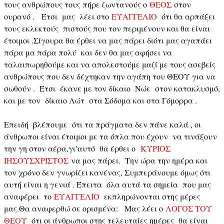
τους ανθρώπους τους πήρε ζωντανούς ο
ΘΕΟΣ
στον
ουρανό . Έτσι μας λέει στο
ΕΥΑΓΓΕΛΙΟ
ότι θα αρπάξει
τους εκλεκτούς πιστούς που τον περιμένουν και θα είναι
έτοιμοι .Σίγουρα θα έρθει να μας πάρει διότι μας αγαπάει
πάρα μα πάρα πολύ και δεν θα μας αφήσει να
ταλαιπωρηθούμε και να απολεστούμε μαζί με τους ασεβείς
ανθρώπους που δεν δέχτηκαν την αγάπη του ΘΕΟΥ για να
σωθούν . Έτσι έκανε με τον δίκαιο Νώε στον κατακλυσμό,
και με τον δίκαιο Λώτ στα Σόδομα και στα Γόμορρα .
Επειδή βλέπουμε ότι τα πράγματα δεν πάνε καλά , οι
άνθρωποι είναι έτοιμοι με τα όπλα που έχουν να τινάξουν
την γη στον αέρα,γι′αυτό θα έρθει ο
ΚΥΡΙΟΣ
ΙΗΣΟΥΣ
ΧΡΙΣΤΟΣ
να μας πάρει. Την ώρα την ημέρα και
τον χρόνο δεν γνωρίζει κανένας, Συμπεράνουμε όμως ότι
αυτή είναι η γενιά . Έπειτα όλα αυτά τα σημεία που μας
αναφέρει το
ΕΥΑΓΓΕΛΙΟ
εκπληρώνονται στης μέρες
μας.Θα αναφερθώ σε ορισμένα: Μας λέει ο
ΛΟΓΟΣ ΤΟΥ
ΘΕΟΥ
ότι οι άνθρωποι στης τελευταίες ημέρες θα είναι