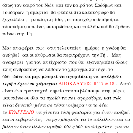
όπως τον καιρό του Νώε και τον καιρό τον Σοδόμων και
Γομόρρων η αμαρτία θα φτάσει στο κατακόρυφο θα
ξεχειλίσει , η κακία,το μίσος , οι ταραχές,οι σεισμοί,τα
τσουνάμια,οι πείνες,οιαρρώστιες και πολλά κακά θα έρθουν
πάνω στην Γη.
Μας αναφέρει πως στις τελευταίες ημέρες η γνώση θα
αυξηθεί και οι άνθρωποι θα περιτρέχουν την Γή . Μας
αναφέρει για τον αντίχριστο που θα εξαναγκάσει όλους
τους ανθρώπους να λάβουν το χάραγμα που έχει το
ώστε να μην μπορεί να αγοράσει η να
666
πουλήσει
ειμή ο έχων το χάραγμα
ΑΠΟΚΑΛΥΨΙΣ ΙΓ 17 & 18
. Αυτό
είναι ένα τρανταχτό σημείο που το βλέπουμε στης μέρες
μας πάνω σε όλα τα
προϊόντα που αγοράζομε,
και
πώς
είναι δυνατόν μέσα σε τόσα νούμερα να το λέει
το
ΕΥΑΓΓΕΛΙΟ
να γίνεται τόση φασαρία για έναν αριθμό ,
και οι κυβερνόντες να μην μπορούν να το αλλάξουν και να
βάλουν έναν άλλον αριθμό 667 η 665 τουλάχιστον για να