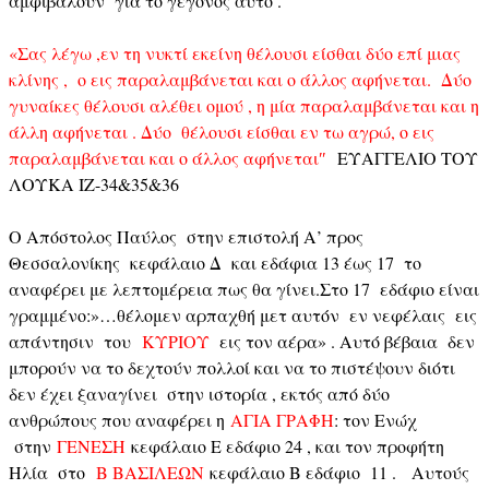
αμφιβάλουν για το γεγονός αυτό .
«Σας λέγω ,εν τη νυκτί εκείνη θέλουσι είσθαι δύο επί μιας
κλίνης , ο εις παραλαμβάνεται και ο άλλος αφήνεται. Δύο
γυναίκες θέλουσι αλέθει ομού , η μία παραλαμβάνεται και η
άλλη αφήνεται . Δύο θέλουσι είσθαι εν τω αγρώ, ο εις
παραλαμβάνεται και ο άλλος αφήνεται″
ΕΥΑΓΓΕΛΙΟ ΤΟΥ
ΛΟΥΚΑ ΙΖ-34&35&36
Ο Απόστολος Παύλος στην επιστολή Α’ προς
Θεσσαλονίκης κεφάλαιο Δ και εδάφια 13 έως 17 το
αναφέρει με λεπτομέρεια πως θα γίνει.Στο 17 εδάφιο είναι
γραμμένο:»…θέλομεν αρπαχθή μετ αυτόν εν νεφέλαις εις
απάντησιν του
ΚΥΡΙΟΥ
εις τον αέρα» . Αυτό βέβαια δεν
μπορούν να το δεχτούν πολλοί και να το πιστέψουν διότι
δεν έχει ξαναγίνει στην ιστορία , εκτός από δύο
ανθρώπους που αναφέρει η
ΑΓΙΑ ΓΡΑΦΗ
: τον Ενώχ
στην
ΓΕΝΕΣΗ
κεφάλαιο Ε εδάφιο 24 , και τον προφήτη
Ηλία στο
Β ΒΑΣΙΛΕΩΝ
κεφάλαιο Β εδάφιο 11 . Αυτούς