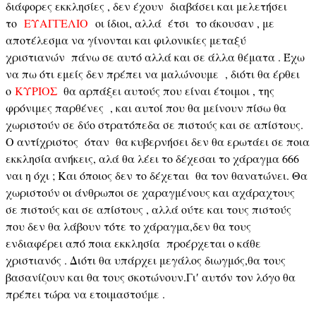
διάφορες εκκλησίες , δεν έχουν διαβάσει και μελετήσει
το
ΕΥΑΓΓΕΛΙΟ
οι ίδιοι, αλλά έτσι το άκουσαν , με
αποτέλεσμα να γίνονται και φιλονικίες μεταξύ
χριστιανών πάνω σε αυτό αλλά και σε άλλα θέματα . Έχω
να πω ότι εμείς δεν πρέπει να μαλώνουμε , διότι θα έρθει
ο
ΚΥΡΙΟΣ
θα αρπάξει αυτούς που είναι έτοιμοι , της
φρόνιμες παρθένες , και αυτοί που θα μείνουν πίσω θα
χωριστούν σε δύο στρατόπεδα σε πιστούς και σε απίστους.
Ο αντίχριστος όταν θα κυβερνήσει δεν θα ερωτάει σε ποια
εκκλησία ανήκεις, αλά θα λέει το δέχεσαι το χάραγμα 666
ναι η όχι ; Και όποιος δεν το δέχεται θα τον θανατώνει. Θα
χωριστούν οι άνθρωποι σε χαραγμένους και αχάραχτους
σε πιστούς και σε απίστους , αλλά ούτε και τους πιστούς
που δεν θα λάβουν τότε το χάραγμα,δεν θα τους
ενδιαφέρει από ποια εκκλησία προέρχεται ο κάθε
χριστιανός . Διότι θα υπάρχει μεγάλος διωγμός,θα τους
βασανίζουν και θα τους σκοτώνουν.Γι′ αυτόν τον λόγο θα
πρέπει τώρα να ετοιμαστούμε .