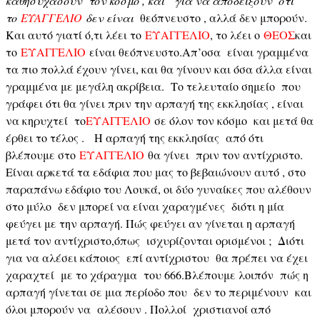
καθησυχάσουν τον κόσμο , και για να αποδείξουν ότι
το
ΕΥΑΓΓΕΛΙΟ
δεν είναι
θεόπνευστο , αλλά δεν μπορούν.
Και αυτό γιατί ό,τι λέει το
ΕΥΑΓΓΕΛΙΟ
, το λέει ο
ΘΕΟΣ
και
το
ΕΥΑΓΓΕΛΙΟ
είναι θεόπνευστο.Απ’οσα είναι γραμμένα
τα πιο πολλά έχουν γίνει, και θα γίνουν και όσα άλλα είναι
γραμμένα με μεγάλη ακρίβεια. Το τελευταίο σημείο που
γράφει ότι θα γίνει πριν την αρπαγή της εκκλησίας , είναι
να κηρυχτεί το
ΕΥΑΓΓΕΛΙΟ
σε όλον τον κόσμο και μετά θα
έρθει το τέλος . Η αρπαγή της εκκλησίας από ότι
βλέπουμε στο
ΕΥΑΓΓΕΛΙΟ
θα γίνει πριν τον αντίχριστο.
Είναι αρκετά τα εδάφια που μας το βεβαιώνουν αυτό , στο
παραπάνω εδάφιο του Λουκά, οι δύο γυναίκες που αλέθουν
στο μύλο δεν μπορεί να είναι χαραγμένες διότι η μία
φεύγει με την αρπαγή. Πώς φεύγει αν γίνεται η αρπαγή
μετά τον αντίχριστο,όπως ισχυρίζονται ορισμένοι ; Διότι
για να αλέσει κάποιος επί αντίχριστου θα πρέπει να έχει
χαραχτεί με το χάραγμα του 666.Βλέπουμε λοιπόν πώς η
αρπαγή γίνεται σε μια περίοδο που δεν το περιμένουν και
όλοι μπορούν να αλέσουν . Πολλοί χριστιανοί από